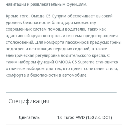
Страхование
Клиентская поддержка
навигации и развлекательным функциям.
Обратная связь
Кредитный калькулятор
Кроме того, Омода С5 Суприм обеспечивает высокий
O&J Автоклуб
уровень безопасности благодаря множеству
Аксессуары
Клуб владельцев OMODA
современных систем помощи водителю, таких как
Одежда и сувениры
Приложение O&J
адаптивный круиз-контроль и система предотвращения
столкновений. Для комфорта пассажиров предусмотрены
Оригинальные аксессуары
Аксессуары
подогрев и вентиляция передних сидений, а также
Запчасти
электрическая регулировка водительского кресла. С
Одежда и сувениры
таким набором функций OMODA C5 Supreme становится
Трейд-ин
Оригинальные аксессуары
отличным выбором для тех, кто ценит сочетание стиля,
Калькулятор трейд-ин
Запчасти
комфорта и безопасности в автомобиле.
Спецификация
Двигатель
1.6 Turbo AWD (150 л.с. DCT)