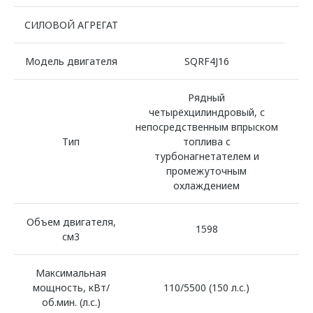
СИЛОВОЙ АГРЕГАТ
Модель двигателя
SQRF4J16
Рядный
четырёхцилиндровый, с
непосредственным впрыском
Тип
топлива с
турбонагнетателем и
промежуточным
охлаждением
Объем двигателя,
1598
см3
Максимальная
мощность, кВт/
110/5500 (150 л.с.)
об.мин. (л.с.)