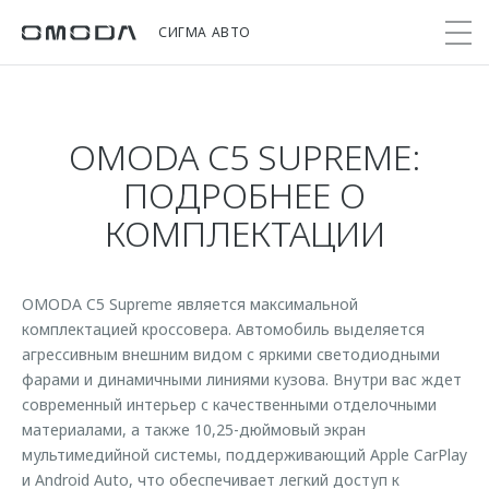
СИГМА АВТО
OMODA C5 SUPREME:
Покупателям
Мир OMODA
Владельцам
Модели
ПОДРОБНЕЕ О
C5
Выбор и покупка
Сервис
О бренде
КОМПЛЕКТАЦИИ
от 2 299 000 ₽*
Сравнить комплектации
Записаться на сервис
Новости
Записаться на тест-драйв
Кузовной ремонт
Онлайн-сервисы
OMODA C5 Supreme является максимальной
C7
Cпецпредложения
комплектацией кроссовера. Автомобиль выделяется
Поддержка
Приложение O&J
от 2 739 000 ₽*
Прайс-листы
агрессивным внешним видом с яркими светодиодными
Помощь на дороге
Клуб владельцев OMODA
фарами и динамичными линиями кузова. Внутри вас ждет
OMODA Лизинг
Гарантия
современный интерьер с качественными отделочными
Бренд JAECOO
материалами, а также 10,25-дюймовый экран
Кредит и страхование
Дополнительная техническая поддержка
мультимедийной системы, поддерживающий Apple CarPlay
Правовая информация
Кредитные программы
Руководства по эксплуатации
и Android Auto, что обеспечивает легкий доступ к