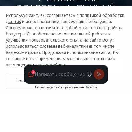
ВЛАДЕЛЬЦА: ЛИЧНЫЙ
КАБИНЕТ КЛИЕНТА И ЧАТ
Используя сайт, вы соглашаетесь с
политикой обработки
данных
и использованием cookies вашего браузера.
С ДРУГИМИ
Cookies можно отключить в любой момент в настройках
браузера. Для обеспечения оптимальной работы и
АВТОВЛАДЕЛЬЦАМИ
улучшения пользовательского опыта на сайте могут
OMODA&JAECOO
использоваться системы веб-аналитики (в том числе
Яндекс.Метрика). Продолжая использование сайта, Вы
соглашаетесь с применением указанных технологий и
размещением cookie-файлов.
Скачать в App Store
Скачать в Google Play
Понятно