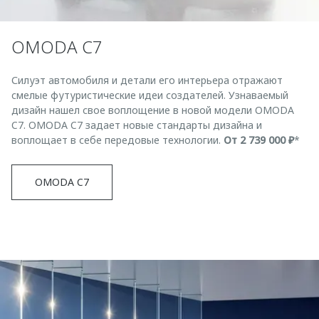
Страхование
Клиентская поддержка
Обратная связь
Кредитный калькулятор
O&J Автоклуб
OMODA C7
Аксессуары
Клуб владельцев OMODA
Силуэт автомобиля и детали его интерьера отражают
Одежда и сувениры
Приложение O&J
смелые футуристические идеи создателей. Узнаваемый
Оригинальные аксессуары
дизайн нашел свое воплощение в новой модели OMODA
Аксессуары
C7. OMODA C7 задает новые стандарты дизайна и
Запчасти
воплощает в себе передовые технологии.
От 2 739 000 ₽
*
Одежда и сувениры
Трейд-ин
Оригинальные аксессуары
OMODA C7
Калькулятор трейд-ин
Запчасти