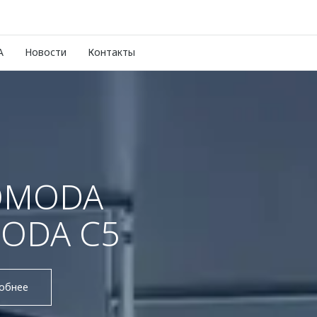
A
Новости
Контакты
OMODA
ODA C5
обнее